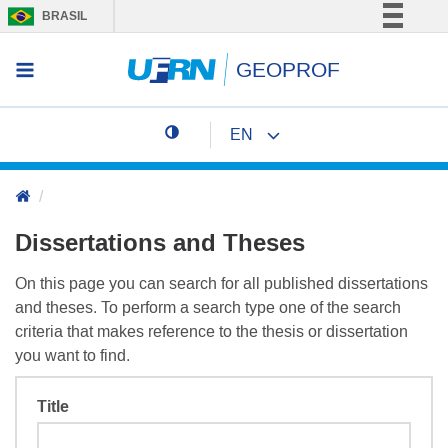
BRASIL
Simplifique!
GEOPROF
Access menu
Comunica BR
Participe
EN
Acesso à informação
Change page language
Legislação
Canais
Dissertations and Theses
On this page you can search for all published dissertations
and theses. To perform a search type one of the search
criteria that makes reference to the thesis or dissertation
you want to find.
Title