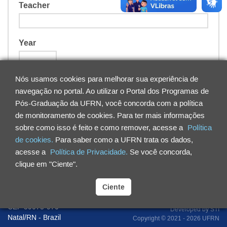
Teacher
Year
Nós usamos cookies para melhorar sua experiência de
navegação no portal. Ao utilizar o Portal dos Programas de
Search
Clear
Pós-Graduação da UFRN, você concorda com a política
de monitoramento de cookies. Para ter mais informações
sobre como isso é feito e como remover, acesse a
Política
de cookies.
Para saber como a UFRN trata os dados,
Courses
Teachers
Resolutions
Curricular structure
acesse a
Política de Privacidade.
Se você concorda,
Projects
Graduates
clique em "Ciente".
Federal University of Rio Grande do Norte
Ciente
Campus Universitário Lagoa Nova
CEP 59078-970
Developed by
STI
Natal/RN - Brazil
Copyright © 2021 - 2026 UFRN